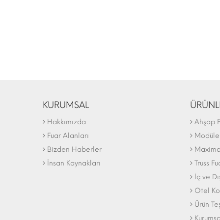
KURUMSAL
ÜRÜNL
Hakkımızda
Ahşap F
Fuar Alanları
Modüler
Bizden Haberler
Maxima 
İnsan Kaynakları
Truss Fu
İç ve D
Otel Ko
Ürün Te
Kurumsa