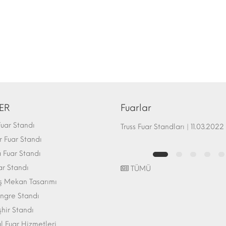
ER
Fuarlar
uar Standı
Fuar Standı Zemin Sistemleri | 07.10.2017
Truss Fuar Standları | 11.03.2022
 Fuar Standı
Fuar Standı
ar Standı
TÜMÜ
ış Mekan Tasarımı
ngre Standı
şhir Standı
l Fuar Hizmetleri