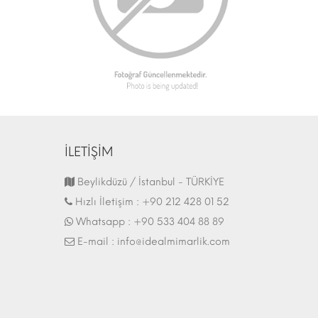
İLETİŞİM
Fuar Stand | 07.10.2017
Beylikdüzü / İstanbul - TÜRKİYE
Hızlı İletişim :
+90 212 428 01 52
Whatsapp :
+90 533 404 88 89
E-mail :
info@idealmimarlik.com