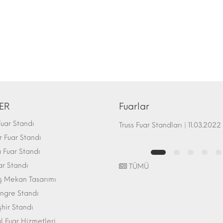
ER
Fuarlar
uar Standı
Fuar Standı Zemin Sistemleri | 07.10.2017
Truss Fuar Standları | 11.03.2022
 Fuar Standı
Fuar Standı
ar Standı
TÜMÜ
ış Mekan Tasarımı
ngre Standı
şhir Standı
l Fuar Hizmetleri