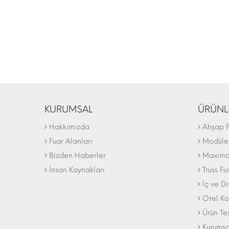
KURUMSAL
ÜRÜNL
Hakkımızda
Ahşap F
Fuar Alanları
Modüler
Bizden Haberler
Maxima 
İnsan Kaynakları
Truss Fu
İç ve D
Otel Ko
Ürün Te
Kurumsa