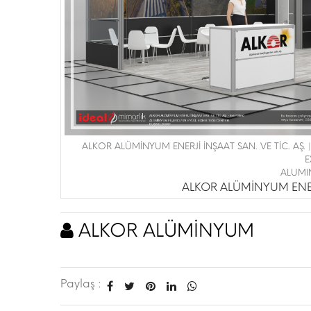
ALKOR ALÜMİNYUM ENERJİ İNŞAAT SAN. VE TİC. AŞ.
E
ALUMI
ALKOR ALÜMİNYUM ENERJ
ALKOR ALÜMİNYUM
Paylaş :