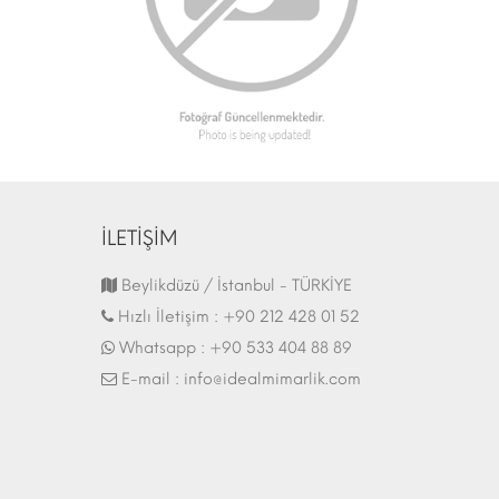
İLETİŞİM
Fuar Stand | 07.10.2017
Beylikdüzü / İstanbul - TÜRKİYE
Hızlı İletişim :
+90 212 428 01 52
Whatsapp :
+90 533 404 88 89
E-mail :
info@idealmimarlik.com