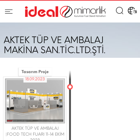
AKTEK TÜP VE AMBALAJ
MAKİNA SAN.TİC.LTD.ŞTİ.
Tasarım Proje
18.09.2023
AKTEK TÜP VE AMBALAJ
|FOOD TECH FUARI 11-14 EKİM