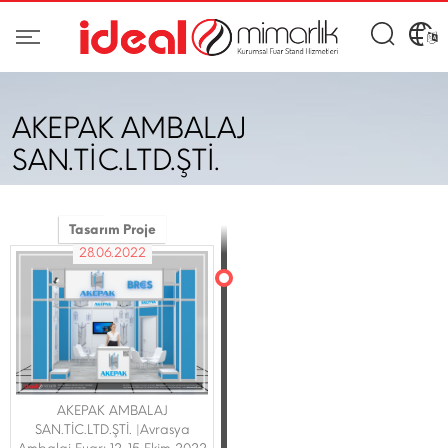
AKEPAK AMBALAJ
SAN.TİC.LTD.ŞTİ.
Tasarım Proje
28.06.2022
AKEPAK AMBALAJ
SAN.TİC.LTD.ŞTİ. |Avrasya