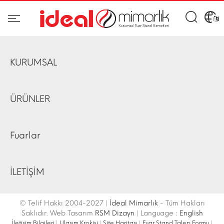
KURUMSAL
ÜRÜNLER
Fuarlar
İLETİŞİM
© Telif Hakkı 2004-2027 |
İdeal Mimarlık
- Tüm Hakları
Saklıdır. Web Tasarım
RSM Dizayn
| Language :
English
İletişim Bilgileri
|
Ulaşım Krokisi
|
Site Haritası
|
Fuar Stand Talep Formu
|