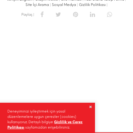
Site İçi Arama
|
Sosyal Medya
|
Gizlilik Politikası
|
Paylaş |
Deneyiminizi iyileştirmek için yasal
düzenlemelere uygun çerezler (cookies)
kullanıyoruz. Detaylı bilgiye
Gizlilik ve Çerez
Politikası
sayfamızdan erişebilirsiniz.